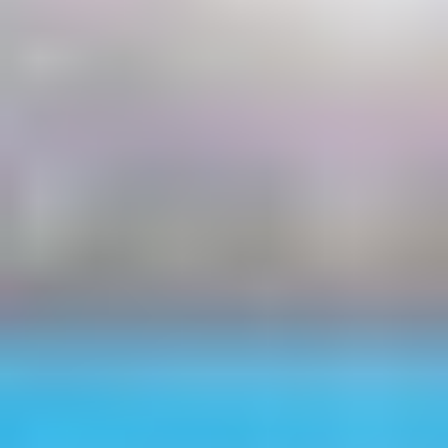
Смотреть обзор бонуса Фрибет PARI до 5000 рублей
действующим игрокам за ставки на Мастерс
Фрибеты за
депозит
Условия
до 5000 ₽
Фрибет PARI до 5000 рублей действующим игрокам за ставки
на Мастерс
Получить бонус
Подробнее
17 дней 17 часов
Смотреть обзор бонуса Фрибет каждому седьмому от БК
PARI: до 2000 рублей за ставки на EWC-2026
Фрибеты за
депозит
Условия