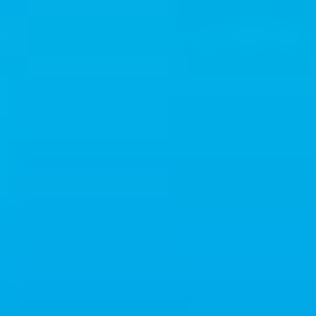
Смотреть обзор бонуса Вернем 5% за экспрессы от БК PARI:
кешбэк до 50 000 рублей
Фрибеты за депозит
Условия
до 50 000 ₽
Вернем 5% за экспрессы от БК PARI: кешбэк до 50 000 рублей
Получить бонус
Подробнее
146 дней 17 часов
Смотреть обзор бонуса Промокод PARI на сумму до 25 000
рублей за регистрацию и депозит
Промокоды
Условия