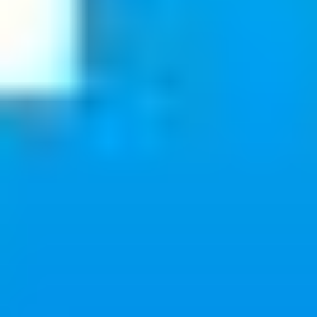
до 25 000 ₽
Бонус до 25 000 рублей от Марафона за регистрацию и
депозит
Получить бонус
Подробнее
327 дней 17 часов
Смотреть обзор бонуса Бонус БК PARI до 5000 рублей за
регистрацию и депозит
Фрибеты за депозит
Условия
до 5000 ₽
Бонус БК PARI до 5000 рублей за регистрацию и депозит
Получить бонус
Подробнее
146 дней 17 часов
Смотреть обзор бонуса Бонус Мелбет до 20 000 рублей на
день рождения
Акции
Условия