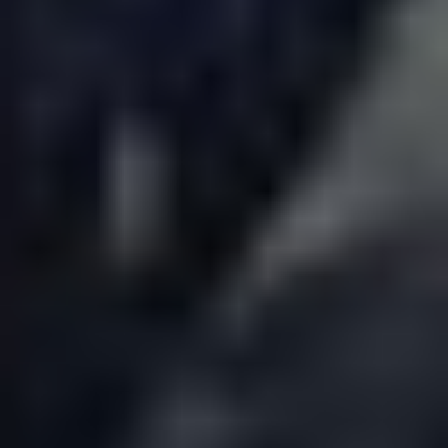
Получить бонус
Подробнее
1 дней 17 часов
Смотреть обзор бонуса Розыгрыш фрибетов Винлайн на 1000
рублей за любую ставку
Фрибеты за депозит
Условия
1000 ₽ + скин ножа
Розыгрыш фрибетов Винлайн на 1000 рублей за любую ставку
Получить бонус
Подробнее
3 дней 17 часов
Смотреть обзор бонуса Фрибет БК Sportbet на 500 рублей за
регистрацию и первый депозит от 1000 рублей
Фрибеты за
депозит
Условия