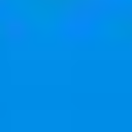
4. За каждое пари начисляется 1 балл для продвижения по
узлам Battle Pass.
5. Достигайте ключевых узлов (3-й и 6-й), чтобы открывать
гарантированные фрибеты.
В акции Battle Pass продвижение идет последовательно. Для
получения награды на 6-м этапе необходимо пройти
предыдущие 5 заданий. Игровой процесс визуализирован в
виде цепочки из шести узлов, где каждый шаг —
самостоятельная цель.
Суммарный призовой фонд программы составляет 4 000 000
рублей. Наибольший бонус — 2000 рублей. Один цикл
включает 6 узлов.
Количество
Общее
Узел
Фрибет
победителей
количество
в день
победителей