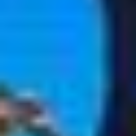
5
/5
Обзор
На сайт
5
/5
Обзор
На сайт
Смотреть полный список
Легальные букмекеры России
5
/5
Обзор
На сайт
5
/5
Обзор
На сайт
5
/5
Обзор
На сайт
Смотреть полный список
Топ букмекеров на Андроид
5
/5
Обзор
На сайт
5
/5
Обзор
На сайт
5
/5
Обзор
На сайт
Смотреть полный список