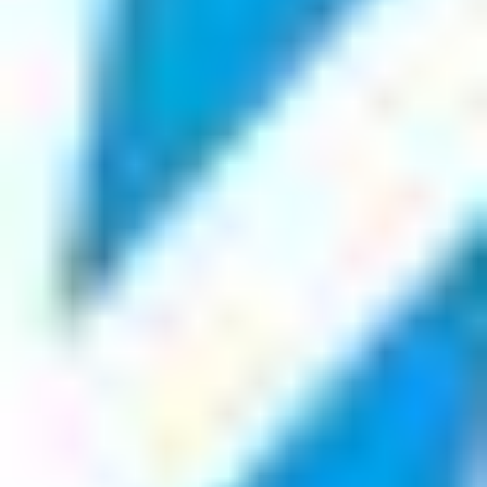
депозита
Условия
64 ₽
БК PARI и Хоккейная бессонница: фрибет 64 рубля за
подписку на Telegram-канал
Получить бонус
Подробнее
4 дней 12 часов
Смотреть всё
Полное содержание
С началом осени внимание фанатов киберспорта устремлено
на турнир TI 2025 по Dota 2. БК PARI разработала уникальное
Как получить бонус PARI до 2000 рублей в рамках
предложение Battle Pass, где каждая ставка приносит баллы и
акции Battle Pass
открывает фрибеты до 2000 рублей ежедневно. В общей
Как отыграть бонус PARI до 2000 рублей за ставки на
сложности в рамках промо разыгрывается 4 000 000 рублей.
The International