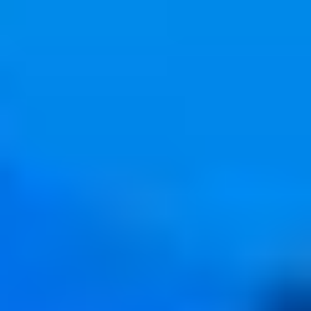
9999 ₽
Промокод PARI на 9999 рублей за регистрацию и первое
пополнение счета
Получить бонус
Подробнее
LUXURY
Промокоды
146 дней 17 часов
Смотреть всё
Топы букмекеров
Смотреть всё
БК с минимальным депозитом
5
/5
Обзор
На сайт
5
/5
Обзор
На сайт
5
/5
Обзор
На сайт
Смотреть полный список
Букмекеры с бонусами