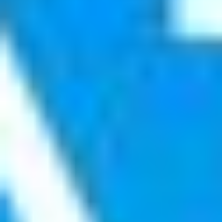
Максимальный размер
2000 ₽
бонуса
Минимальный депозит
1000 ₽
Тип пари
Ординар, экспресс
Минимальный
1.01
коэффициент
Размер отыгрыша
х1
Срок отыгрыша бонуса
3 дня
14.09.2025 (23:59