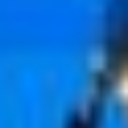
5
/5
Обзор
На сайт
5
/5
Обзор
На сайт
5
/5
Обзор
На сайт
Смотреть полный список
Букмекеры с лайв-ставками
5
/5
Обзор
На сайт
5
/5
Обзор
На сайт
5
/5
Обзор
На сайт
Смотреть полный список
БК с мобильной версией
5
/5
Обзор
На сайт
5
/5
Обзор
На сайт
5
/5
Обзор
На сайт