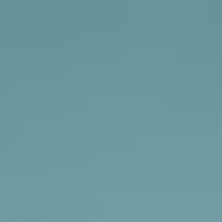
Партнерский проект
Партнерский проект
Получить бонус
Бонус для новых игроков – до 25000₽ за пополнение счёта с
промокодом VED25
Реклама / ООО «БК «ПАРИ» 18+
Erid: 2Vtzqvh9oV2
Ведомости
Ведомости&
Город