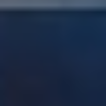
Получить бонус
Подробнее
0 дней 17 часов
Смотреть обзор бонуса Розыгрыш фрибетов Леон до 100 000
рублей действующим игрокам за выполнение заданий
Фрибеты за депозит
Условия
до 100 000 ₽
Розыгрыш фрибетов Леон до 100 000 рублей действующим
игрокам за выполнение заданий
Получить бонус
Подробнее
9 дней 17 часов
Смотреть обзор бонуса Фрибет PARI до 5000 рублей
действующим игрокам за ставки на Мастерс
Фрибеты за
депозит
Условия