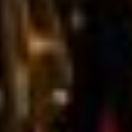
5
/5
Обзор
На сайт
5
/5
Обзор
На сайт
Смотреть полный список
БК с мобильной версией
5
/5
Обзор
На сайт
5
/5
Обзор
На сайт
5
/5
Обзор
На сайт
Смотреть полный список
Киберспортивные букмекеры
5
/5
Обзор
На сайт
5
/5
Обзор
На сайт
5
/5
Обзор
На сайт
Смотреть полный список