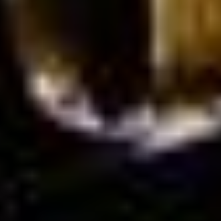
до 5000 ₽
Бонус БК PARI до 5000 рублей за регистрацию и депозит
Получить бонус
Подробнее
144 дней 8 часов
Смотреть обзор бонуса Бонус Мелбет до 20 000 рублей на
день рождения
Акции
Условия
до 20 000 ₽
Бонус Мелбет до 20 000 рублей на день рождения