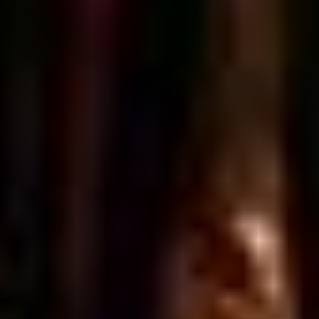
5
/5
Обзор
На сайт
Смотреть полный список
Топ букмекеров на Андроид
5
/5
Обзор
На сайт
5
/5
Обзор
На сайт
5
/5
Обзор
На сайт
Смотреть полный список
Смотреть всё
Лучшие бонусы
Смотреть всё
Реклама 18+ / ООО «ПАРИ»