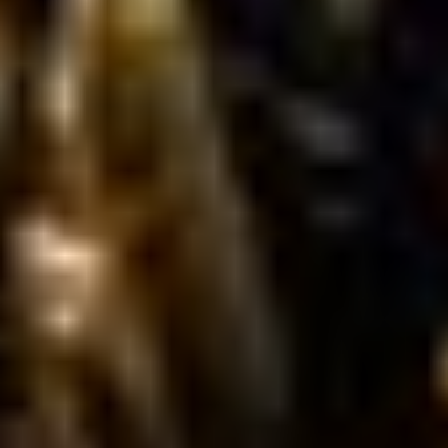
БК с минимальным депозитом
5
/5
Обзор
На сайт
5
/5
Обзор
На сайт
5
/5
Обзор
На сайт
Смотреть полный список
Букмекеры с бонусами
5
/5
Обзор
На сайт
5
/5
Обзор
На сайт
5
/5
Обзор
На сайт
Смотреть полный список
Букмекеры с лайв-ставками
5
/5
Обзор
На сайт