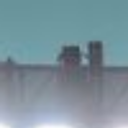
Партнерский проект
Партнерский проект
Получить бонус
Бонус для новых игроков – до 25000₽ за пополнение счёта с 
Реклама / ООО «БК «ПАРИ» 18+
Erid: 2Vtzqvh9oV2
Ведомости
Ведомости&
Город
Промышленность