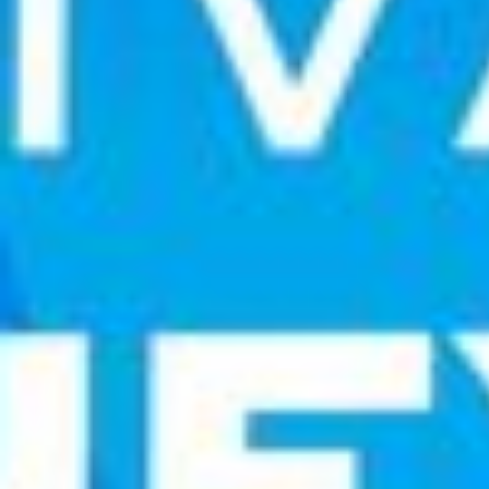
США
Страна
34
Возраст
27
Бои
Победы (нокауты /
23 (3 / 8 / 11 / 1)
сабмишены / решения
/ дисквалификации)
Поражения (нокауты /
4 (2 / 0 / 2)
сабмишены /
решения)
2 (Легчайший
Место в рейтинге UFC
дивизион)
170
Рост (см)