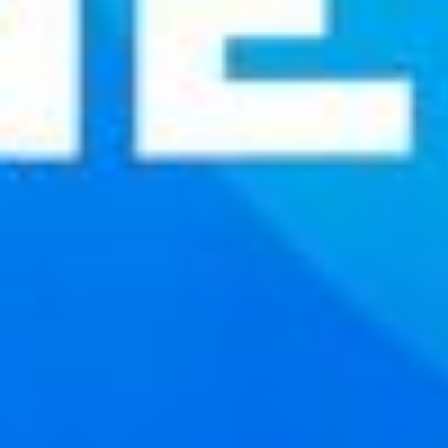
180,5
Размах рук (см)
99
Размах ног (см)
Алджамейн Стерлинг
Базовый борец, обладатель черного пояса по бразильскому дж
потерпел три поражения. Однако затем Стерлинг вышел на поб
а затем защитил титул, одолев Ти Джея Диллашоу (технический
техническим нокаутом во втором раунде и потерял пояс. На да
Лучшие букмекерские конторы для ставок во время боя
Келвин Каттар