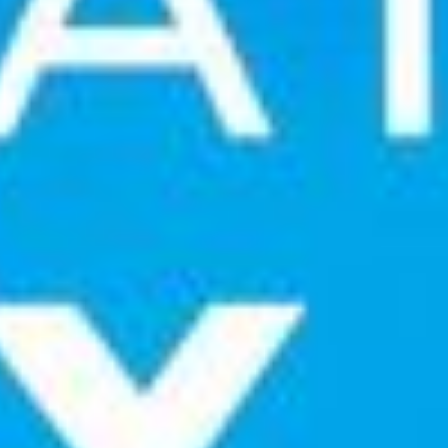
США
36
30
23 (11 / 2 / 10 / 0)
7 (1 / 1 / 5)
8 (Полулегкий
дивизион)
180,5