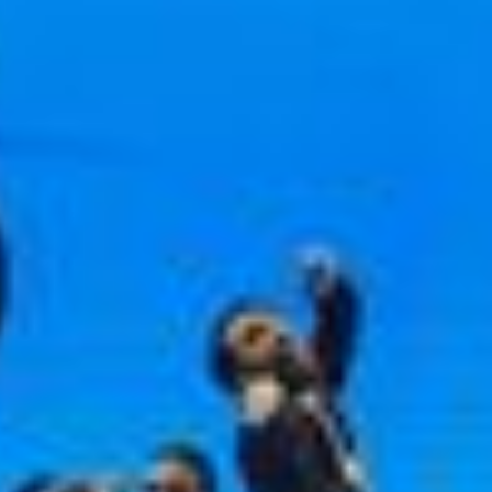
-джитсу. В профессиональных MMA выступает с 2007 года, в
ерии из двух проигранных поединков - Джошу Эмметту
-за травмы колена, после которой долго восстанавливался.
UFC постарались подобрать американцу оптимального