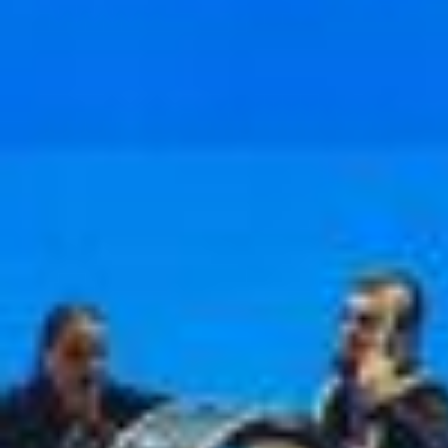
В школе начал заниматься борьбой, позднее переключился на 
UFC - с 2017-го. Под эгидой сильнейшего промоушена одержал
(раздельным решением судей) и Арнольду Аллену (технический н
Лучшие букмекерские конторы для ставок на MMA с телефон
Сравнение коэффициентов
Победа
Победа
Действие
ТМ (2,
Стерлинга
Каттара
PARI
1,55
2,52
3,05
Прогноз на бой
Стерлинг вышел из титульной гонки в легчайшем весе, чтобы 
соперника для яркого дебюта и достойной проверки в другой к