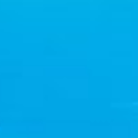
рд
на бой турнира UFC 300,