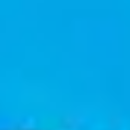
Уроженец таджикистанского села Мастчох. Серебряный
призер чемпионата Азии по боевому самбо. В
профессиональных MMA выступает с 2016 года, в 2021-м стал
чемпионом Eagle FC в среднем весе. Один раз защитил титул,
после чего промоушен закрылся, а Одилов перешел в ACA.
Под эгидой новой организации таджикистанец выиграл все
три боя. В последнем поединке он одолел Вагнера Прадо
болевым приемом во втором раунде. На данный момент
Одилов идет на серии из девяти побед.
Лучшие букмекерские конторы для ставок во время боя
Михаил Мохнаткин
Чемпион мира и Европы по боевому самбо, бывший супруг
бойца смешанного стиля Марины Мохнаткиной. В
профессиональных MMA дебютировал в 2010 году, выступает
в полутяжелой и тяжелой весовых категориях. В 2017-м мог
стать первым чемпионом Fight Nights Global в тяжелом весе,