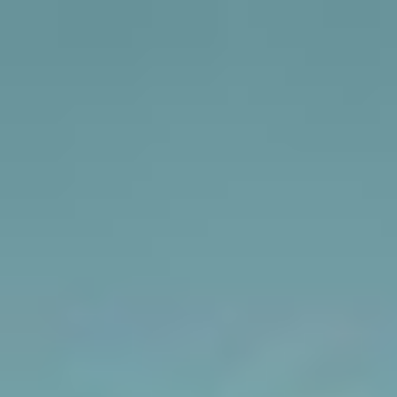
Партнерский проект
Партнерский проект
Получить бонус
Бонус для новых игроков – до 25000₽ за пополнение счёта с
промокодом VED25
Реклама / ООО «БК «ПАРИ» 18+
Erid: 2Vtzqvh9oV2
Ведомости
Ведомости&
Город