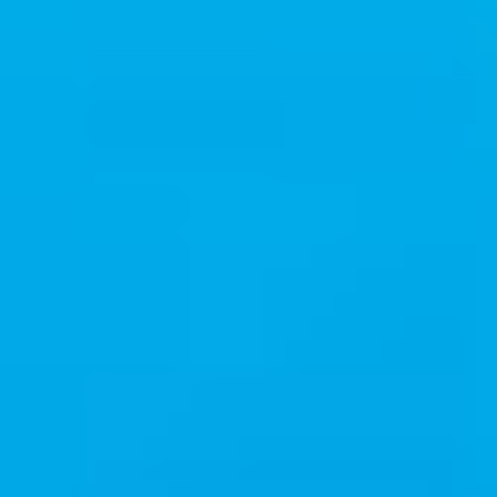
Поражения (нокауты /
2 (1 / 1 / 0)
сабмишены /
решения)
2
Ничьи
Место в рейтинге
8
полутяжелого
дивизиона ACA
180
Рост (см)
183
Размах рук (см)
Фаридун Одилов