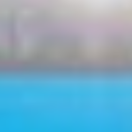
Александр Бокулёв
Источник: ACA MMA
Полное содержание
В воскресенье, 24 декабря, на турнире ACA 168 в Москве
состоится полуфинал Гран-при в полутяжелом весе (до 93,4
Статистика
кг). В клетке сойдутся таджикистанец Фаридун Одилов и
Фаридун Одилов
россиянин Михаил Мохнаткин. Какую ставку выбрать на это
Михаил Мохнаткин
противостояние?
Сравнение коэффициентов
Прогноз на бой
UPD: результат