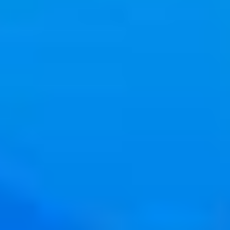
Реклама 18+ / ООО «ПАРИ»
Бонус для новых игроков — до 25000 рублей.
Реклама 18+ / ООО «ПАРИ»
Erid: 2VtzqwBJZPn
Смотреть обзор бонуса Промокод PARI на сумму до 25 000
рублей за регистрацию и депозит
Промокоды
Условия
до 25 000 ₽