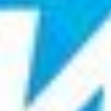
но уступил Сергею Павловичу. Позднее выступал
преимущественно в зарубежных промоушенах, а в июне
дебютировал в ACA, победив Олега Оленичева
единогласным решением судей. Это последний поединок
Мохнаткина, на данный момент он идет на серии из четырех
побед.
Лучшие букмекерские конторы для ставок на MMA с телефон
Сравнение коэффициентов
Победа
Победа
Действие
ТМ (3,
Одилова
Мохнаткина
PARI
1,33
3,15
1,92
Прогноз на бой