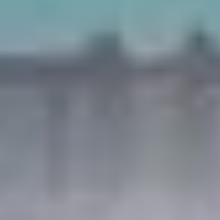
Промышленность
Технологии
Экология
5 августа 2026
08:28 /
Новости
Фестиваль северной культуры «Имандра» пройдет 22–23
августа в Мончегорске
19:09 /
Новости
Букмекер БЕТ-М обновил приветственную акцию
ТОП лучших легальных букмекерских контор России в 2026
году
Букмекеры
Лучшие букмекерские конторы для ставок на спорт в 2026
году
Букмекеры
Лучшие приложения БК для ставок на спорт
Букмекеры
Лучшие букмекерские конторы с минимальным депозитом в