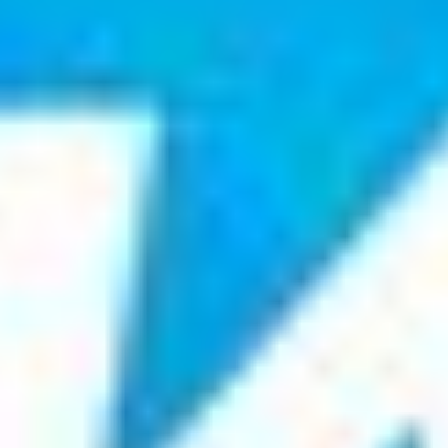
Абусупьян Магомедов
Уроженец Дагестана, по национальности кумык. С детства
занимался борьбой, а после переезда в Германию освоил
кикбоксинг и смешанные единоборства. В профессиональных
MMA выступает с 2010 года, становился чемпионом GMC в
полусреднем весе и и Superior FC - в полусреднем и среднем.
Бился под эгидой PFL, где доходил до финала Гран-при в
среднем весе. В UFC дебютировал в сентябре, нокаутировав
Дастина Штольцфуса за 19 секунд. На данный момент
Магомедов идет на серии из трех побед.
Лучшие букмекерские конторы для ставок на MMA с телефон
Сравнение коэффициентов
Победа
Победа
Досроч
Действие
Стрикланда
Магомедова
заверше
PARI
1,63
2,33
1,67