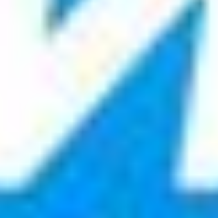
«Марафон»
1,73
2,11
1,60
BetBoom
1,70
2,25
1,62
Прогноз на бой
Битва двух качественных ударников, хотя Магомедов
способен впечатлить и в борьбе. В целом представитель
Германии выглядит универсальнее соперника и имеет
преимущество по габаритам, но на стороне Стрикленда более
внушительный опыт, ведь он давно выступает в UFC и бился
со многими топовыми атлетами, не падая ниже
определенного (высокого) уровня.
Кроме того, локальные проблемы в технике и защите
американец компенсирует крепкой челюстью и отличной
выносливостью. В среднем весе его вырубал только
монструозный ударник Алекс Перейра, а другие четыре боя
Стрикленда из последних пяти продлились пять раундов (три
победы), тогда как Магомедов ни разу не проводил в клетке
более 15 минут.