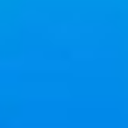
5
/5
Обзор
На сайт
5
/5
Обзор
На сайт
5
/5
Обзор
На сайт
Смотреть полный список
Смотреть всё
Лучшие бонусы
Смотреть всё
Реклама 18+ / ООО «ПАРИ»
Бонус для новых игроков — до 25000 рублей.
Реклама 18+ / ООО «ПАРИ»