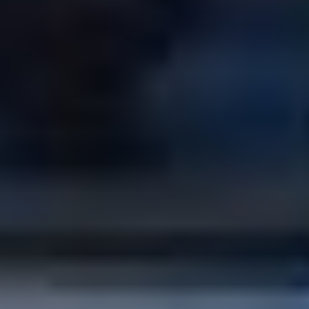
Наши проекты
Ведомости
Ведомости&
Город
Промышленность
Технологии
Экология
Бизнес-регата
Справочник компаний
Ведомости.СПб
Как потратить
Недвижимость
Конференции
Форум
Контакты
127018, г. Москва, ул. Полковая, д. 3, стр. 1
На карте:
+7 495 956-34-58, +7 495 956-07-16
info@vedomosti.ru
Любое использование материалов допускается только при