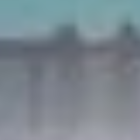
Промышленность
Технологии
Экология
7 августа 2026
08:28 /
Новости
Фестиваль северной культуры «Имандра» пройдет 22–23
августа в Мончегорске
19:09 /
Новости
Букмекер БЕТ-М обновил приветственную акцию
ТОП лучших легальных букмекерских контор России в 2026
году
Букмекеры
Лучшие букмекерские конторы для ставок на спорт в 2026
году
Букмекеры
Лучшие приложения БК для ставок на спорт
Букмекеры
Лучшие букмекерские конторы с минимальным депозитом в