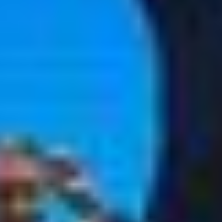
Бонус БК PARI до 5000 рублей за регистрацию и депозит
Получить бонус
Подробнее
146 дней 5 часов
Смотреть обзор бонуса Бонус Мелбет до 20 000 рублей на
день рождения
Акции
Условия
до 20 000 ₽
Бонус Мелбет до 20 000 рублей на день рождения
Получить бонус
Подробнее
480 дней 5 часов
Смотреть обзор бонуса Промокод PARI на 9999 рублей за
регистрацию и первое пополнение счета
Промокоды
Условия