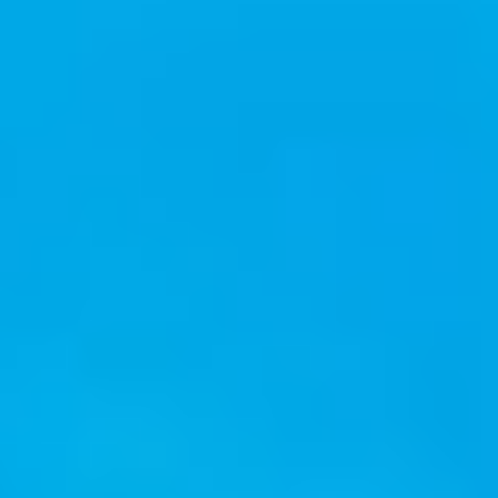
193
Размах рук (см)
105
Размах ног (см)
Шон Стрикленд
Начал заниматься смешанными единоборствами в 14 лет, уже
в 16-летнем возрасте дебютировал на профессиональном
уровне - в 2008 году. В 2011-м завоевал пояс KOTC в среднем
весе, который защитил пять раз, после чего перешел в UFC.
Несколько лет выступал в полусреднем дивизионе, но в 2020
году вернулся в средний. Последний поединок в январе
провел в полутяжелом весе, одолев Нассурдина Имавова
единогласным решением судей. Всего в UFC одержал 13
побед при пяти поражениях.
Лучшие букмекерские конторы для ставок во время боя