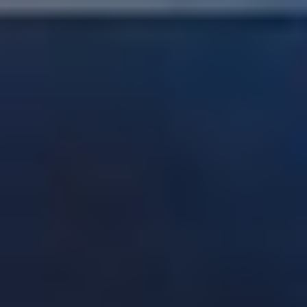
соблюдении
правил перепечатки
и при наличии гиперссылки
на vedomosti.ru
Новости, аналитика, прогнозы и другие материалы,
представленные на данном сайте, не являются офертой или
рекомендацией к покупке или продаже каких-либо активов.
На информационном ресурсе применяются рекомендательные
технологии (информационные технологии предоставления
информации на основе сбора, систематизации и анализа
сведений, относящихся к предпочтениям пользователей сети
«Интернет», находящихся на территории Российской
Федерации).
Все права защищены © АО Бизнес Ньюс Медиа, ИНН/КПП
7712108141/771501001, ОГРН 1027739124775, 127018, г.
Москва, вн.тер.г. муниципальный округ Марьина Роща, ул.
Полковая, д. 3, стр. 1 1999—
2026
Сетевое издание Ведомости (Vedomosti)
Решение Федеральной службы по надзору в сфере связи,
информационных технологий и массовых коммуникаций
(Роскомнадзор) от 27 ноября 2020 г. ЭЛ № ФС 77-79546