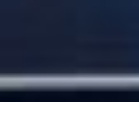
Сетевое издание Ведомости (Vedomosti)
Решение Федеральной службы по надзору в сфере связи,
информационных технологий и массовых коммуникаций
(Роскомнадзор) от 27 ноября 2020 г. ЭЛ № ФС 77-79546
Учредитель: АО «Бизнес Ньюс Медиа»
Главный редактор: Казьмина Ирина Сергеевна
Электронная почта:
news@vedomosti.ru
Телефон:
+7 495 956-34-58
Сайт использует IP адреса, cookie и данные геолокации
Пользователей сайта, условия использования содержатся в
Политике по защите персональных данных