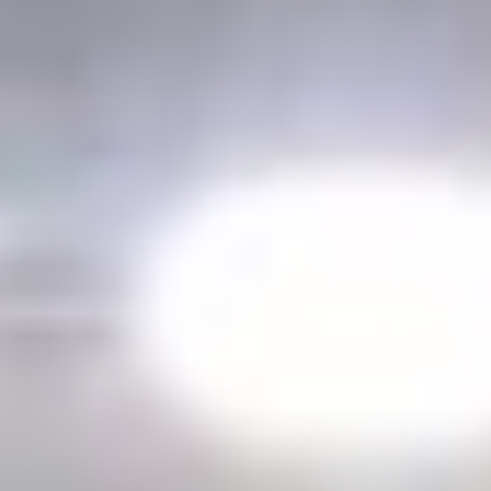
2026 году
Букмекеры
Лучшие букмекерские конторы для ставок на киберспорт в
2026 году
Букмекеры
Главная
Новости
Бонусы
Прогнозы
Букмекеры
Аналитика
База знаний
ЧМ-2026
Главная
Бонусы
Авансовые пари от БК Марафон
БК Марафон
Акции
Авансовые пари от БК
Марафон