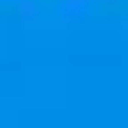
выигрыша оставшийся долг также списывается. Все новые
поступления на счет в первую очередь идут на погашение
аванса.
Какие могут быть сложности при
получении и использовании акции от
БК Марафон
Игроки иногда сталкиваются с такими моментами:
Нет активных ставок — аванс недоступен.
Пари на отдаленные по дате события не учитываются
при расчете.
После пополнения часть средств может списаться на
погашение долга.
Некоторые матчи не подходят для участия в программе.
Преимущества и недостатки