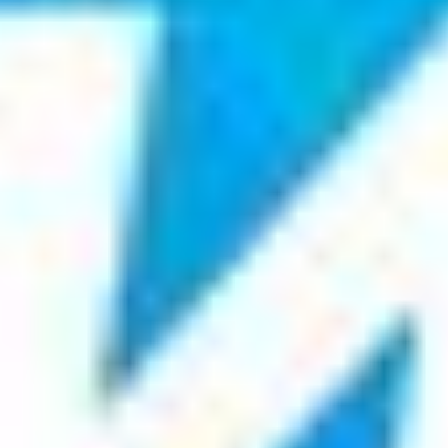
все обязательства по авансу погашены. В противном случае
сумма к выводу будет уменьшена автоматически.
Правила и условия: лимиты и
ограничения при использовании
авансовых пари от БК Марафон
У акции есть определенные ограничения.
Максимальный размер
Индивидуально
бонуса
Минимальный депозит
—
Тип пари
Ординар, экспресс,