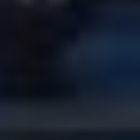
Новости
Подписка
Реклама
Справочник компаний
Об издании
Редакция
Менеджмент
Архив
Справочный центр
Наши проекты
Ведомости
Ведомости&
Город
Промышленность
Технологии
Экология
Бизнес-регата
Справочник компаний
Ведомости.СПб
Как потратить
Недвижимость
Конференции