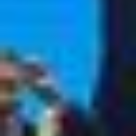
Главные беттинговые итоги Кубка мира
Новости
«Марафон» подвел итоги чемпионата мира по футболу
Самые крупные ставки и выигрыши, наиболее
прибыльные матчи
Новости
Клиенты букмекеров уверены в победе ЦСКА над
«Балтикой» в стартовом матче РПЛ
Премьер-лига возвращается!
Новости
«Зенит» — чемпион, «Спартак» — первый клуб
Москвы, лучшие бомбардиры — Кордоба и Тюкавин
Букмекеры назвали фаворитов нового сезона РПЛ
Новости
Матч «Ротор» — «СКА-Хабаровск» стал самым
крупным по обороту букмекеров во 2-м туре Лиги PARI
Экспресс-ставка принесла беттору более 800 тысяч
рублей