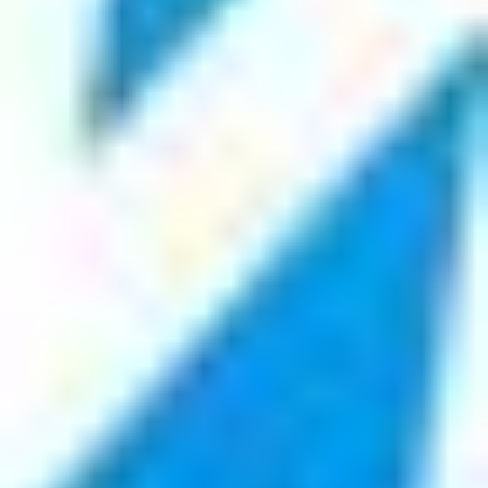
Иван Попов (40,17)
— Михаил Терновский (11,60)
Николай Колесников (36,37)
— Пётр Гуменник (34,85)
1/2 финала
Арсений Федотов (55,80)
— Евгений Семененко (52,34)
Лев Лазарев (47,02)
— Глеб Лутфуллин (41,02)
Иван Попов (41,23)
— Николай Колесников (30,80)
Финал
В борьбе за медали Федотов показал лучший результат. Он
выполнил секвенцию из четверного лутца, тройного тулупа и
трех двойных акселей, каскад из четверного лутца и тройного
тулупа, четверные флип и лутц.