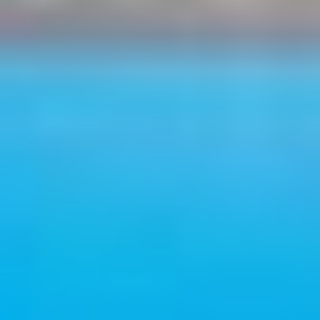
Регламент и призовой фонд
итоги соревнований, которые принимает московская «ЦСКА
Парное катание
Арена».
Мужчины
Женщины
Командный турнир
Регламент и призовой фонд
В личном турнире приняли участие представители
одиночного и парного катания. Финалисты определились
по
итогам квалификации
, которая прошла в пятницу. В
решающий этап пробились все восемь спортивных дуэтов, а
также по 12 мужчин и женщин в одиночном катании.
В субботу финалисты были разбиты по парам и
соревновались по олимпийской системе на выбывание. Во
время выступлений необходимо было уложиться во
временной лимит, который изменялся в зависимости от
стадии турнирной борьбы.
Награда для победителей соревнований составила 1 миллион
рублей. Серебряные призеры выиграли 500 тысяч рублей,