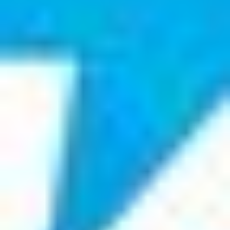
Одиночники в 1/4 финала выполняли два сольных прыжка и
каскад из двух элементов, в 1/2 — сольный прыжок и два
каскада (не более трех и двух элементов), в финале — по два
сольных прыжка и каскада (не более пяти и двух элементов).
Турнирная сетка
1/4 финала
Арсений Федотов (45,72)
— Григорий Фёдоров (34,62)
Марк Кондратюк (44,02) —
Евгений Семененко (45,01)
Владислав Дикиджи (40,08) —
Лев Лазарев (42,23)
Макар Игнатов (39,54) —
Глеб Лутфуллин (41,75)