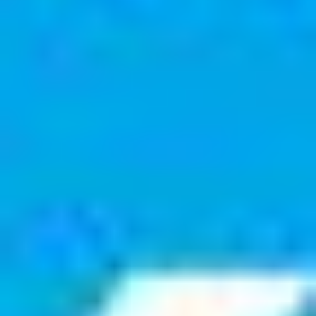
Также рекомендуем фанам фигурки обратить внимание на
актуальный
O
limp бонус
- до 100 500 рублей за регистрацию с
промокодом.
Erid: 2VtzqukHk1d
Призовой квиз от БЕТСИТИ
Проверьте знания об истории Лиги чемпионов и заберите
подарок
* Бонус зачисляется в виде фрибета на сумму до 1500 рублей.
Фрибет – бонусные средства, зачисляемые Участнику Акции
на бонусный счёт, по факту выполнения условий.
Информация об организаторе основанных на риске игр, пари,
о правилах их проведения, о призовом фонде таких игр, пари,
о количестве, сроках, месте и порядке получения призов или
выигрышей указана на сайте www.betcity.ru. Розыгрыш
происходит во время события.
Топы букмекеров
Смотреть всё