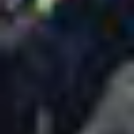
Новости
Победа Англии над Францией принесла беттору более
41 000 000 рублей
Один из самых крупных выигрышей в PARI на ЧМ-2026
Новости
Бетторы считают Испанию фаворитом 90 минут финала
ЧМ-2026, но верят в чемпионство Аргентины
Главный матч года
Новости
Испания - Аргентина, 19 июля: где смотреть финал
ЧМ-2026, прямая трансляция матча
Месси идет за вторым Кубком мира
Новости
Франция - Англия, 18 июля: где смотреть матч за третье
место ЧМ-2026, прямая трансляция бесплатно
Последний матч Дешама в сборной
Показать еще