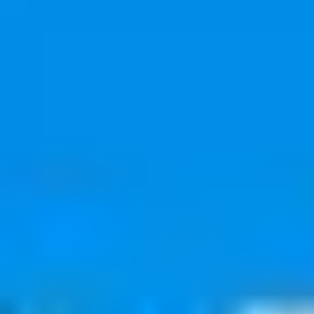
Надежда Пантелеенко (17,49) —
Аделия Петросян (34,18)
Виктория Морозова (25,45) —
Екатерина Кольцова (25,66)
Диана Мильто (27,78) —
Елена Костылева (37,80)
Софья Муравьёва (34,12)
— Алёна Принева (28,62)
Арина Мохова (25,14) —
Мария Гордеева (26,66)
Алёна Жилина (17,72) —
Маргарита Базылюк (36,92)
1/2 финала
Аделия Петросян (50,33)
— Екатерина Кольцова (32,44)
Елена Костылева (44,28)
— Софья Муравьёва (38,64)