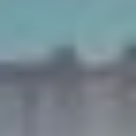
Промышленность
Технологии
Экология
6 августа 2026
08:28 /
Новости
Фестиваль северной культуры «Имандра» пройдет 22–23
августа в Мончегорске
19:09 /
Новости
Букмекер БЕТ-М обновил приветственную акцию
ТОП лучших легальных букмекерских контор России в 2026
году
Букмекеры
Лучшие букмекерские конторы для ставок на спорт в 2026
году
Букмекеры
Лучшие приложения БК для ставок на спорт
Букмекеры
Лучшие букмекерские конторы с минимальным депозитом в