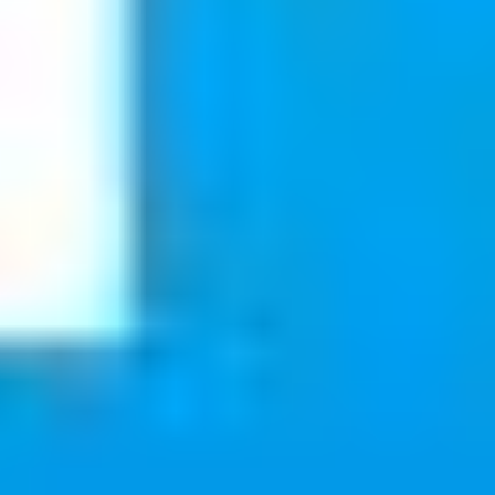
5
/5
Обзор
На сайт
Смотреть полный список
Букмекеры с бонусами
5
/5
Обзор
На сайт
5
/5
Обзор
На сайт
5
/5
Обзор
На сайт
Смотреть полный список
Букмекеры с лайв-ставками
5
/5
Обзор
На сайт
5
/5
Обзор
На сайт
5
/5
Обзор
На сайт
Смотреть полный список
БК с мобильной версией