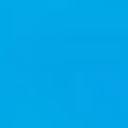
«Крылья
28.05.2023
«Факел»
2:1
Советов»
20.05.2023
«Локомотив»
1:0
«Факел»
14.05.2023
«Факел»
1:0
«Пари НН»
06.05.2023
«Ростов»
0:2
«Факел»
Место в турнирной таблице
По итогам сезона-2022/23 “Енисей” занял четвертое место в
Первой лиге, а “Факел” - 14-е в РПЛ.