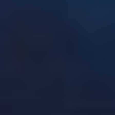
на vedomosti.ru
Новости, аналитика, прогнозы и другие материалы,
представленные на данном сайте, не являются офертой или
рекомендацией к покупке или продаже каких-либо активов.
На информационном ресурсе применяются рекомендательные
технологии (информационные технологии предоставления
информации на основе сбора, систематизации и анализа
сведений, относящихся к предпочтениям пользователей сети
«Интернет», находящихся на территории Российской
Федерации).
Все права защищены © АО Бизнес Ньюс Медиа, ИНН/КПП
7712108141/771501001, ОГРН 1027739124775, 127018, г.
Москва, вн.тер.г. муниципальный округ Марьина Роща, ул.
Полковая, д. 3, стр. 1 1999—
2026
Сетевое издание Ведомости (Vedomosti)
Решение Федеральной службы по надзору в сфере связи,
информационных технологий и массовых коммуникаций
(Роскомнадзор) от 27 ноября 2020 г. ЭЛ № ФС 77-79546