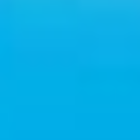
Форма команд
История матчей:
Разница
Действие
Победы
Ничьи
Поражения
голов
«Енисей»
9
2
11
23-29
«Факел»
11
2
9
29-23
Последние пять игр
«Енисея»
:
Дата
Команда 1
Счет
Команда 2
Ту
Пе
03.06.2023
«Енисей»
0:0
«Волга»