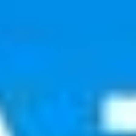
Лучшие букмекеры на матч
«Зенит» -
«Факел»
Легальные букмекеры России предлагают довольно высокие
коэффициенты на все три основных исхода матча. Самое
заманчивое предложение на победы “Енисея” мы выявили в
«Бетсити»
, а на “Факел” - в
«Лиге Ставок»
. Учитывая
двухматчевый характер противостояния, ничья
представляется более чем вероятной. На нее выгоднее всего
ставить в
«Марафоне»
.
Вопросы и ответы
Кто победит в матче «Енисей» - «Факел»?