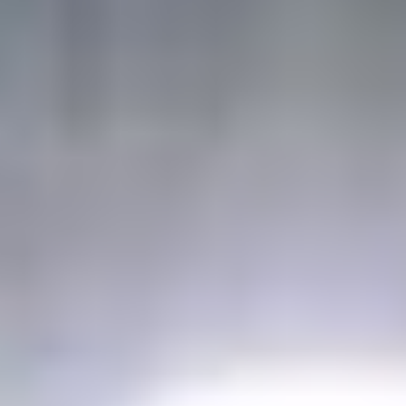
2026 году
Букмекеры
Лучшие букмекерские конторы для ставок на киберспорт в
2026 году
Букмекеры
Главная
Прогнозы
Енисей - Факел, прогноз на 7 июня:
коэффициенты и ставки на стыковой матч РПЛ
Енисей - Факел, прогноз на 7
июня: коэффициенты и
ставки на стыковой матч
РПЛ
Обновлено:
8 июня 2023, 10:16
Гаранин попробует вернуться в Премьер-лигу, но уже с