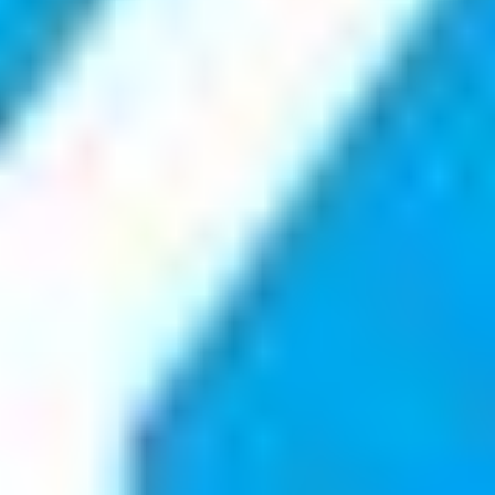
Проверьте знания об истории Лиги чемпионов и заберите
подарок
* Бонус зачисляется в виде фрибета на сумму до 1500 рублей.
Фрибет – бонусные средства, зачисляемые Участнику Акции
на бонусный счёт, по факту выполнения условий.
Информация об организаторе основанных на риске игр, пари,
о правилах их проведения, о призовом фонде таких игр, пари,
о количестве, сроках, месте и порядке получения призов или
выигрышей указана на сайте www.betcity.ru. Розыгрыш
происходит во время события.
Топы букмекеров
Смотреть всё
БК с минимальным депозитом
5
/5
Обзор
На сайт
5
/5
Обзор
На сайт