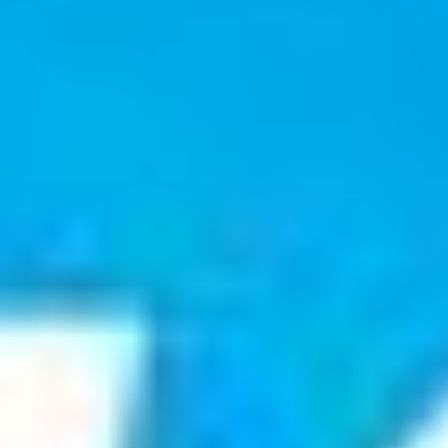
Прогнозы на матч
Прогноз редакции
Как классный в прошлом защитник Вадим Евсеев первым
делом отрегулировал оборону воронежской команды. С его
приходом “Факел” стал очень мало пропускать. Даже
чемпиону пяти последних лет, “Зениту”, в последнем туре
РПЛ пришлось помучиться с евсеевской защитой. За весь
первый тайм фаворит не нанес ни одного удара в створ, а
единственный гол забил только в концовке встречи. Из пяти
последних матчей “Факела” четыре были низовыми, и это
точно не случайность и не совпадение.
Вряд ли “Факел” отступит от своих приоритетов и в
Красноярске. Тем более что играть ему предстоит в
непривычных условиях - на синтетике и под крышей манежа.
Очевидно, что со стратегической точки зрения ничья гостей
вполне устроит. Так что ждать обилия голов от этой встречи
вряд ли стоит.