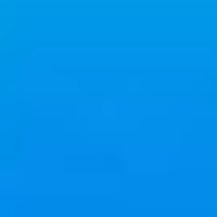
5
/5
Обзор
На сайт
5
/5
Обзор
На сайт
5
/5
Обзор
На сайт
Смотреть полный список
Киберспортивные букмекеры
5
/5
Обзор
На сайт
5
/5
Обзор
На сайт
5
/5
Обзор
На сайт
Смотреть полный список
Топ букмекерских контор на iOS
5
/5
Обзор
На сайт
5
/5
Обзор
На сайт
5
/5
Обзор
На сайт