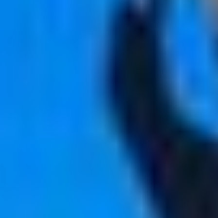
Смотреть обзор бонуса Промокод PARI на сумму до 25 000
рублей за регистрацию и депозит
Промокоды
Условия
до 25 000 ₽
Промокод PARI на сумму до 25 000 рублей за регистрацию и
депозит
Получить бонус
Подробнее
VED25
Промокоды
147 дней 18 часов
Смотреть обзор бонуса Бонус до 25 000 рублей от Марафона
за регистрацию и депозит
Фрибеты за депозит
Условия