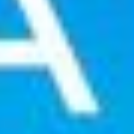
5
/5
Обзор
На сайт
5
/5
Обзор
На сайт
5
/5
Обзор
На сайт
Смотреть полный список
Букмекеры с лайв-ставками
5
/5
Обзор
На сайт
5
/5
Обзор
На сайт
5
/5
Обзор
На сайт
Смотреть полный список
БК с мобильной версией
5
/5
Обзор
На сайт
5
/5
Обзор
На сайт