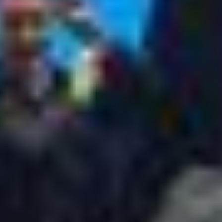
9999 ₽
Промокод PARI на 9999 рублей за регистрацию и первое
пополнение счета
Получить бонус
Подробнее
LUXURY
Промокоды
147 дней 2 часов
Смотреть всё
loading
Фестиваль северной культуры «Имандра» пройдет 22–23
августа в Мончегорске
Новости
Букмекер БЕТ-М обновил приветственную акцию
Новости
На UTLC CUP-2026 сыграют команды из России, Бразилии,
Сербии, Беларуси и Казахстана
Новости
ЧМ-2026 в «Марафоне»: самый крупный выигрыш, рекордные
коэффициенты и другие интересные факты
Новости
Финал ЧМ-2026 стал самым крупным по обороту и прибыли
букмекеров матчем в году
Новости
«Зенит» — чемпион, «Спартак» — первый клуб Москвы,