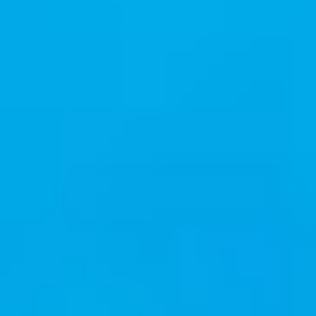
Место в рейтинге
1
-
BoxRec
194
Рост (см)
N/A
Размах рук (см)
Правша
Стойка
Муслим Гаджимагомедов
Уроженец Дагестана, по национальности — аварец. На
любительском уровне по два раза выиграл чемпионаты мира и
Европы, стал серебряным призером Олимпиады-2020 в весе
до 91 кг. В 2021 году дебютировал на профессиональном
ринге. В прошлом июле выиграл вакантный пояс WBA в