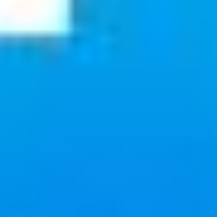
5
/5
Обзор
На сайт
Смотреть полный список
Смотреть всё
Лучшие бонусы
Смотреть всё
Реклама 18+ / ООО «ПАРИ»
Бонус для новых игроков — до 25000 рублей.
Реклама 18+ / ООО «ПАРИ»
Erid: 2VtzqwBJZPn
Смотреть обзор бонуса Промокод PARI на сумму до 25 000
рублей за регистрацию и депозит
Промокоды
Условия