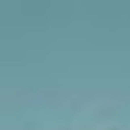
Партнерский проект
Партнерский проект
Получить бонус
Бонус для новых игроков – до 25000₽ за пополнение счёта с
промокодом VED25
Реклама / ООО «БК «ПАРИ» 18+
Erid: 2Vtzqvh9oV2
Ведомости
Ведомости&
Город