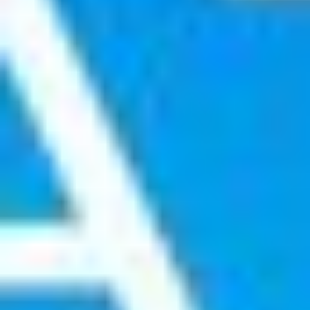
о правилах их проведения, о призовом фонде таких игр, пари,
о количестве, сроках, месте и порядке получения призов или
выигрышей указана на сайте www.betcity.ru. Розыгрыш
происходит во время события.
Топы букмекеров
Смотреть всё
БК с минимальным депозитом
5
/5
Обзор
На сайт
5
/5
Обзор
На сайт
5
/5
Обзор
На сайт
Смотреть полный список
Букмекеры с бонусами
5
/5
Обзор
На сайт