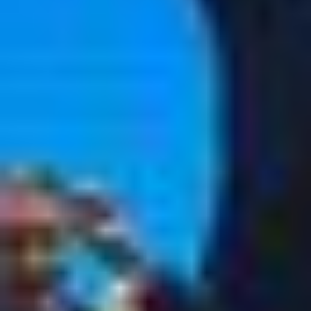
до 20 000 ₽
Бонус Мелбет до 20 000 рублей на день рождения
Получить бонус
Подробнее
481 дней 0 часов
Смотреть обзор бонуса Промокод PARI на 9999 рублей за
регистрацию и первое пополнение счета
Промокоды
Условия
9999 ₽
Промокод PARI на 9999 рублей за регистрацию и первое