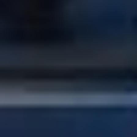
Бизнес-регата
Справочник компаний
Ведомости.СПб
Как потратить
Недвижимость
Конференции
Форум
Контакты
127018, г. Москва, ул. Полковая, д. 3, стр. 1
На карте:
+7 495 956-34-58, +7 495 956-07-16
info@vedomosti.ru
Любое использование материалов допускается только при
соблюдении
правил перепечатки
и при наличии гиперссылки
на vedomosti.ru
Новости, аналитика, прогнозы и другие материалы,
представленные на данном сайте, не являются офертой или
рекомендацией к покупке или продаже каких-либо активов.
На информационном ресурсе применяются рекомендательные
технологии (информационные технологии предоставления