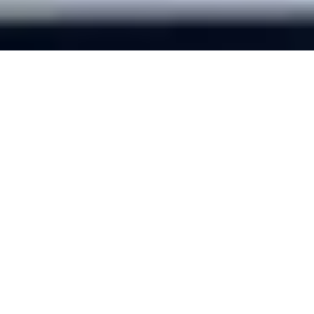
Сайт использует IP адреса, cookie и данные геолокации
Пользователей сайта, условия использования содержатся в
Политике по защите персональных данных