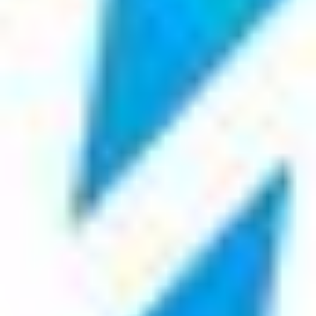
играл в решающем матче на Australian Open. Всего в 2023 году
на счету Циципаса 31 победа при семи поражениях. На
«Ролан Гаррос» грек показал лучший результат в 2021-м,
пробившись в финал. В прошлом сезоне он вылетел на
Открытом чемпионате Франции в четвертом круге.
ЛУЧШИЕ БУКМЕКЕРЫ ДЛЯ СТАВОК ВО ВРЕМЯ МАТЧА
Личные встречи
Алькарас выиграл все четыре матча с Циципасом: по два раза
на харде и грунте. Последний раз соперники пересекались в
нынешнем сезоне в финале грунтового турнира в Барселоне,
и испанец победил со счетом 6:3, 6:4.
Ставки на исход