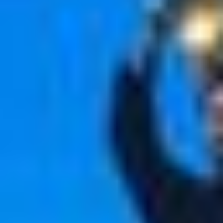
Бонус до 25 000 рублей от Марафона за регистрацию и
депозит
Получить бонус
Подробнее
328 дней 0 часов
Смотреть обзор бонуса Бонус БК PARI до 5000 рублей за
регистрацию и депозит
Фрибеты за депозит
Условия
до 5000 ₽
Бонус БК PARI до 5000 рублей за регистрацию и депозит
Получить бонус
Подробнее
147 дней 0 часов
Смотреть обзор бонуса Бонус Мелбет до 20 000 рублей на
день рождения
Акции
Условия