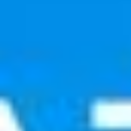
упорной борьбе, причем Циципасу по силам и забрать хотя бы
один сет. Всухую по сетам на «Ролан Гаррос» он последний
раз проигрывал шесть лет назад в своем дебютном матче в
основной сетке Открытого чемпионата Франции. Так что
попробуем задействовать не комбинацию П1 с тоталом, а
аккуратную плюсовую фору на грека с русскими корнями.
UPD: результат
Алькарас выиграл со счетом 6:2, 6:1, 7:6 (7:5).
Erid: 2VtzqukHk1d
Призовой квиз от БЕТСИТИ
Проверьте знания об истории Лиги чемпионов и заберите
подарок
* Бонус зачисляется в виде фрибета на сумму до 1500 рублей.
Фрибет – бонусные средства, зачисляемые Участнику Акции
на бонусный счёт, по факту выполнения условий.
Информация об организаторе основанных на риске игр, пари,