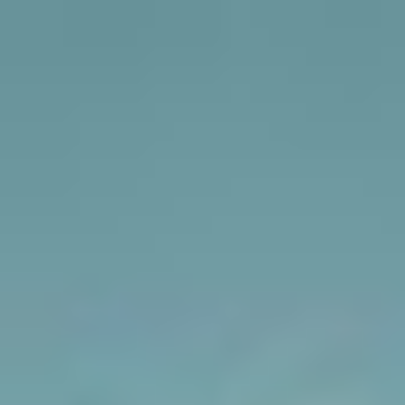
Партнерский проект
Партнерский проект
Получить бонус
Бонус для новых игроков – до 25000₽ за пополнение счёта с
промокодом VED25
Реклама / ООО «БК «ПАРИ» 18+
Erid: 2Vtzqvh9oV2
Ведомости
Ведомости&
Город