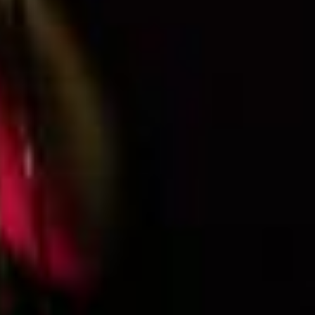
р
й
й
й
й
ч