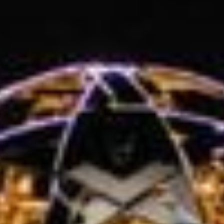
е смотреть матч Лиги наций УЕФА, прогноз, составы
 14 ноября: где смотреть матч