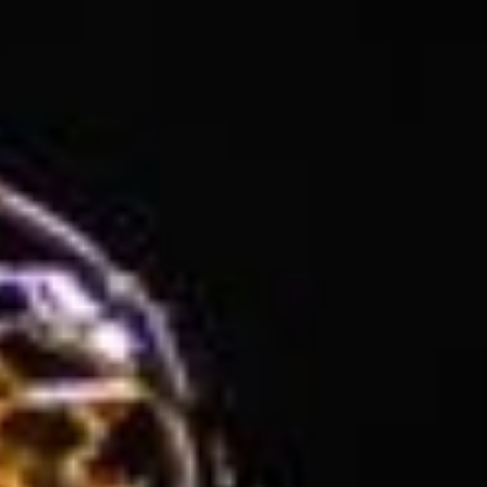
 Лиги наций УЕФА, прогноз,