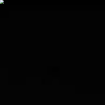
Партнерский проект
Партнерский проект
Получить бонус
Бонус для новых игроков – до 25000₽ за пополнение счёта с 
Реклама / ООО «БК «ПАРИ» 18+
Erid: 2Vtzqvh9oV2
Ведомости
Ведомости&
Город
Промышленность