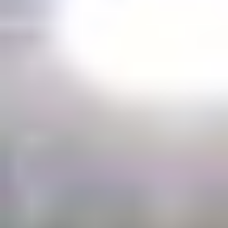
Полное содержание
Московское «Динамо» не сумело с первой попытки выиграть
в новом чемпионате России. В субботу предпримет вторую.
Форма команд
Пикантности встрече в Петровском парке столицы добавляет
Место в турнирной таблице
то обстоятельство, что Карпин будет противостоять своим
Прогноз на матч
недавним одноклубникам и действующим ассистентам по
Бонусы на матч
национальной сборной. Удастся ли им удивить Валерия
Трансляции
Георгиевича?
Составы команд