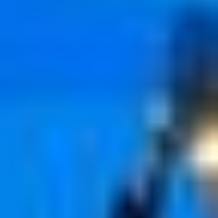
Реклама 18+ / ООО «ПАРИ»
Бонус для новых игроков — до 25000 рублей.
Реклама 18+ / ООО «ПАРИ»
Erid: 2VtzqwBJZPn
Смотреть обзор бонуса Промокод PARI на сумму до 25 000
рублей за регистрацию и депозит
Промокоды
Условия
до 25 000 ₽