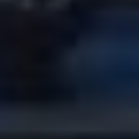
финалу ЧМ-2026
Новости
Подписка
Реклама
Справочник компаний
Об издании
Редакция
Менеджмент
Архив
Справочный центр
Наши проекты
Ведомости
Ведомости&
Город
Промышленность
Технологии
Экология
Бизнес-регата
Справочник компаний
Ведомости.СПб
Как потратить
Недвижимость