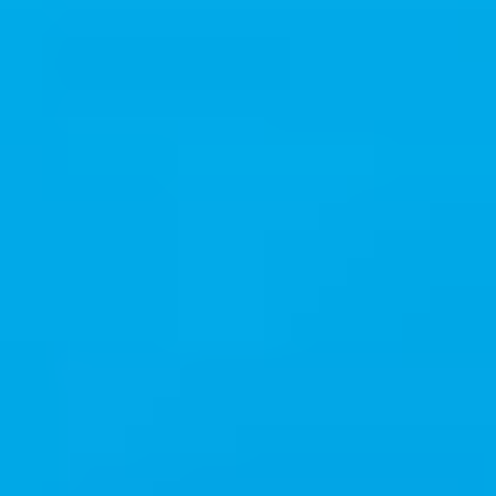
«Динамо»
Товарище
08.07.2025
1:1
«Ахмат»
Москва
Bet
«Динамо»
04.07.2025
3:1
«Партизан»
Брат
Москва
к
Bet
«Динамо»
30.06.2025
4:0
ОФК
Брат
Москва
к
Последние пять игр
«Ростова»:
Команда
Дата
Команда 1
Счет
Тур
2
20.07.2025
«Зенит»
2:1
«Ростов»