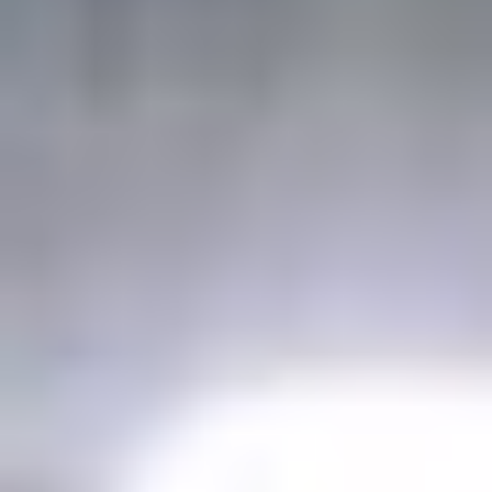
2026 году
Букмекеры
Лучшие букмекерские конторы для ставок на киберспорт в
2026 году
Букмекеры
Главная
Прогнозы
Динамо Москва - Ростов, 26 июля: где
смотреть матч РПЛ, прогноз, составы
Динамо Москва - Ростов, 26
июля: где смотреть матч
РПЛ, прогноз, составы
Обновлено:
21 июля 2025, 21:03
Карпин против «бывших» - это очень интересно
Валентин Васильев