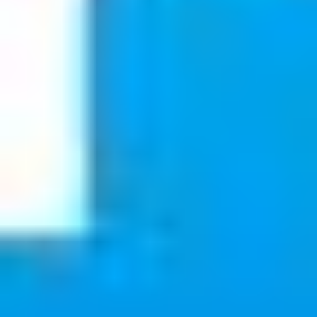
Букмекеры с лайв-ставками
5
/5
Обзор
На сайт
5
/5
Обзор
На сайт
5
/5
Обзор
На сайт
Смотреть полный список
БК с мобильной версией
5
/5
Обзор
На сайт
5
/5
Обзор
На сайт
5
/5
Обзор
На сайт
Смотреть полный список
Киберспортивные букмекеры
5
/5
Обзор
На сайт