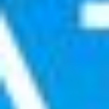
Полузащитник
74. Фомин
8. Миронов
Полузащитник
52. Смелов
58. Шанталий
Полузащитник
10. Бителло
19. Байрамян
Полузащитник
77. Макаров
7. Роналдо
99.
Нападающий
91. Гладышев
Сулейманов
Нападающий
14. Маухуб
69. Голенков
Валерий
Джонатан
Главный тренер
Карпин
Альба
Коэффициенты букмекеров
Аналитики компании
PARI
установили коэффициент 1.65 на
победу динамовцев и 4.60 - на успех дончан. Ничья
котируется в контора за 4.40.
Вопросы и ответы