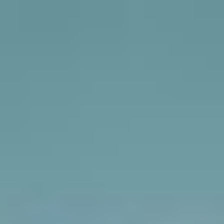
Партнерский проект
Партнерский проект
Получить бонус
Бонус для новых игроков – до 25000₽ за пополнение счёта с
промокодом VED25
Реклама / ООО «БК «ПАРИ» 18+
Erid: 2Vtzqvh9oV2
Ведомости
Ведомости&
Город