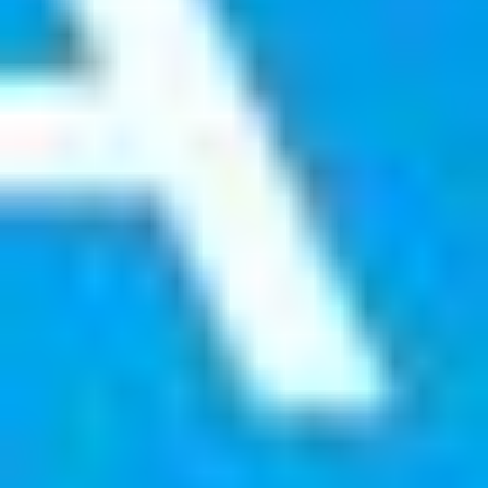
Кто победит в матче «Динамо» - «Ростов»?
«Динамо» уже три матча не может победить «Ростов» (одно
поражение, две ничьи), но то было, когда Карпин, Осипенко и
Глебов были против москвичей. Теперь они в «Динамо», и
аналитики считают хозяев явным фаворитом.
С каким счетом завершится матч «Динамо» - «Ростов»?
В линии на точный счет самая низкая котировка составляет
8.00, что уже говорит о высокой непредсказуемости матча. По
мнению аналитиков, 1:1 - самый вероятный исход встречи.
Где смотреть бесплатно матч «Динамо» - «Ростов»?
Бесплатная онлайн-видеотрансляция будет доступна на
официальном сайте БК
Winline
.
Текстовую трансляцию матча
«Динамо» - «Ростов» проведут специализированные сайты.