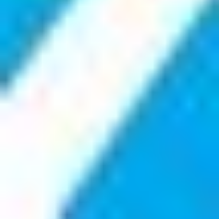
Топы букмекеров
Смотреть всё
БК с минимальным депозитом
5
/5
Обзор
На сайт
5
/5
Обзор
На сайт
5
/5
Обзор
На сайт
Смотреть полный список
Букмекеры с бонусами
5
/5
Обзор
На сайт
5
/5
Обзор
На сайт
5
/5
Обзор
На сайт
Смотреть полный список