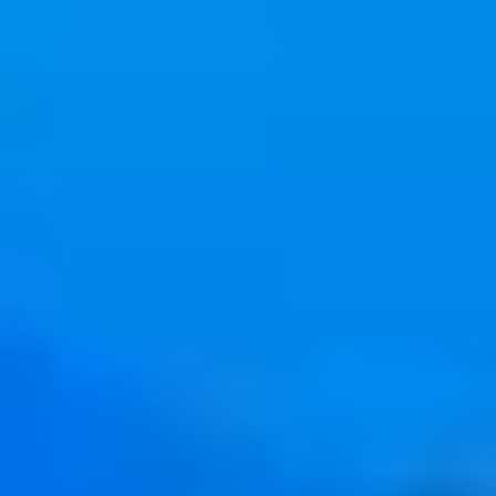
5
/5
Обзор
На сайт
5
/5
Обзор
На сайт
5
/5
Обзор
На сайт
Смотреть полный список
Топ букмекеров на Андроид
5
/5
Обзор
На сайт
5
/5
Обзор
На сайт
5
/5
Обзор
На сайт
Смотреть полный список
Смотреть всё
Лучшие бонусы
Смотреть всё