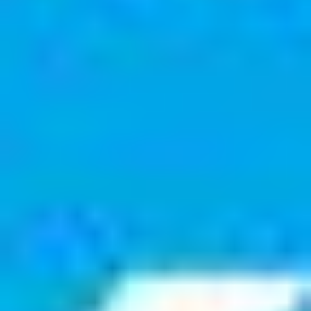
Где купить билеты на матч «Динамо» - «Ростов»?
Приобрести билеты на матч можно в кассе
«ВТБ Арены» или
на
официальном сайте
«Динамо»
. Минимальная стоимость -
100 рублей.
Erid: 2VtzqukHk1d
Призовой квиз от БЕТСИТИ
Проверьте знания об истории Лиги чемпионов и заберите
подарок
* Бонус зачисляется в виде фрибета на сумму до 1500 рублей.
Фрибет – бонусные средства, зачисляемые Участнику Акции
на бонусный счёт, по факту выполнения условий.
Информация об организаторе основанных на риске игр, пари,
о правилах их проведения, о призовом фонде таких игр, пари,
о количестве, сроках, месте и порядке получения призов или
выигрышей указана на сайте www.betcity.ru. Розыгрыш
происходит во время события.