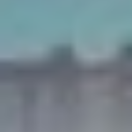
Промышленность
Технологии
Экология
8 августа 2026
08:28 /
Новости
Фестиваль северной культуры «Имандра» пройдет 22–23
августа в Мончегорске
19:09 /
Новости
Букмекер БЕТ-М обновил приветственную акцию
ТОП лучших легальных букмекерских контор России в 2026
году
Букмекеры
Лучшие букмекерские конторы для ставок на спорт в 2026
году
Букмекеры
Лучшие приложения БК для ставок на спорт
Букмекеры
Лучшие букмекерские конторы с минимальным депозитом в