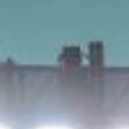
Партнерский проект
Партнерский проект
Получить бонус
Бонус для новых игроков – до 25000₽ за пополнение счёта с 
Реклама / ООО «БК «ПАРИ» 18+
Erid: 2Vtzqvh9oV2
Ведомости
Ведомости&
Город
Промышленность