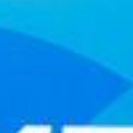
Главная
Прогнозы
Алекса Грассо — Валентина Шевченко, 15 сен
Алекса Грассо — Валентина Ш
трансляция и полный кард
Обновлено:
24 сентября 2024, 21:06
Чем завершится трилогия?
Александр Бокулёв