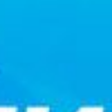
тября: прогноз на титульный бой UFC, трансляция и полный ка
евченко, 15 сентября: прогноз