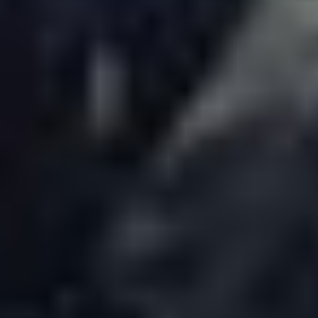
Промокод PARI на 9999 рублей за регистрацию и первое
пополнение счета
Получить бонус
Подробнее
LUXURY
Промокоды
149 дней 4 часов
Смотреть всё
loading
Фестиваль северной культуры «Имандра» пройдет 22–23
августа в Мончегорске
Новости
Букмекер БЕТ-М обновил приветственную акцию
Новости
На UTLC CUP-2026 сыграют команды из России, Бразилии,
Сербии, Беларуси и Казахстана
Новости
ЧМ-2026 в «Марафоне»: самый крупный выигрыш, рекордные
коэффициенты и другие интересные факты
Новости
Финал ЧМ-2026 стал самым крупным по обороту и прибыли
букмекеров матчем в году
Новости
«Зенит» — чемпион, «Спартак» — первый клуб Москвы,
лучшие бомбардиры — Кордоба и Тюкавин
Новости
Карту болельщика превратят в цифровую экосистему.
Главный приз за прогнозы – электромобиль