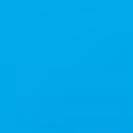
«Манчестер
06.03.2024
3:1
«Копенгаг
Сити»
«Манчестер
03.03.2024
3:1
«М
Сити»
«Манчес
27.02.2024
«Лутон»
2:6
Си
Последние пять игр
«Арсенала»:
Дата
Команда 1
Счет
Команда 2
Тур
12.03.2023
«Арсенал»
1:0,
«Порту»
Л
пен.
чемпио
4:2
09.03.2023
«Арсенал»