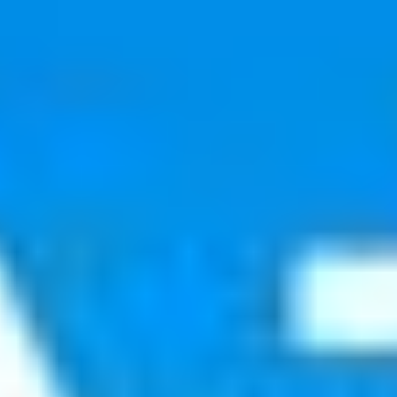
«Манчестер
Позиция
«Арсенал»
Позици
Сити»
1.
Вратарь
18. Ортега
Вратарь
Рамсдейл
Защитник
5. Стоунз
4. Уайт
Защитник
Защитник
3. Диас
2. Салиба
Защитник
6.
Защитник
6. Аке
Защитник
Магальянс
25.
Полузащитник
15. Кивер
Защитник
Аканджи
Полузащитник
16. Родри
41. Райс
Полузащит
Полузащитник
47. Фоден
8. Эдегор
Полузащит
20.
Полузащитник
27. Нуньеш
Полузащит
Жоржиньо
19.
24.
Нападающий
Полузащит
Альварес
Нельсон
Нападающий
20. Сильва
29. Хаверц
Нападающи
19.
Нападающий
9. Холанд
Нападающи
Троссард
Главный
Хосеп
Микель
Главный
тренер
Гвардиола
Артета
тренер