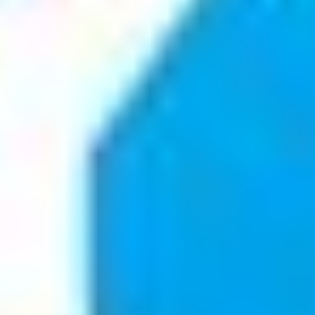
5
/5
Обзор
На сайт
5
/5
Обзор
На сайт
Смотреть полный список
Букмекеры с лайв-ставками
5
/5
Обзор
На сайт
5
/5
Обзор
На сайт
5
/5
Обзор
На сайт
Смотреть полный список
БК с мобильной версией
5
/5
Обзор
На сайт
5
/5
Обзор
На сайт
5
/5
Обзор
На сайт
Смотреть полный список