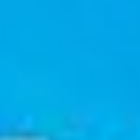
2:1
«Брентфорд»
04.03.2024
«Шеффилд
0:6
«Арсенал»
Юнайтед»
24.02.2023
«Арсенал»
4:1
«Ньюкасл»
21.02.2024
«Порту»
1:0
«Арсенал»
Л
чемпио
Место в турнирной таблице
Давно лидеры АПЛ не шли настолько плотной группой:
между первым и третьим местом - всего одно очко. Еще более
непривычно видеть “Манчестер Сити” третьим.
Клуб
И
В
Н
П
Мячи
О
1. Арсенал
28
20
4
4
70-24