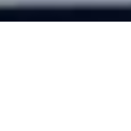
Сайт использует IP адреса, cookie и данные геолокации
Пользователей сайта, условия использования содержатся в
Политике по защите персональных данных