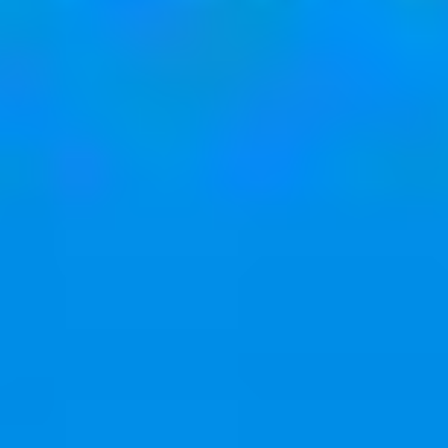
матча “Арсенала” с “Сити” получались низовыми (один-два
гола на пару). Полагаем, что и воскресный пройдет в схожем
ключе.
Бонусы на матч
Букмекер
Сумма бонуса
PARI
До 25 тысяч рублей
Прив
«Бетсити»
До 3 миллионов рублей
Кэшб
100%
«Мелбет»
До 15 тысяч рублей
депо
Трансляции
Российские телеканалы и легальные стриминговые ресурсы
не обладают правами на трансляцию матча “Манчестер Сити”
- “Арсенал”. Возможно, альтернативу предложат