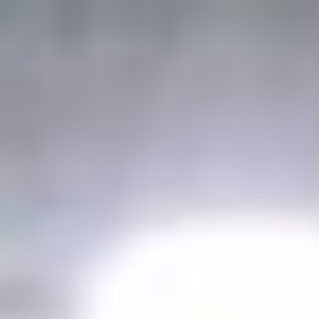
2026 году
Букмекеры
Лучшие букмекерские конторы для ставок на киберспорт в
2026 году
Букмекеры
Главная
Прогнозы
Манчестер Сити - Арсенал, 31 марта: где
смотреть матч АПЛ, прогноз, составы
Манчестер Сити - Арсенал,
31 марта: где смотреть матч
АПЛ, прогноз, составы
Обновлено:
29 марта 2024, 15:12
И снова учитель Пеп против ученика Артеты
Валентин Васильев