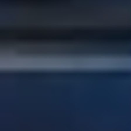
Бизнес-регата
Справочник компаний
Ведомости.СПб
Как потратить
Недвижимость
Конференции
Форум
Контакты
127018, г. Москва, ул. Полковая, д. 3, стр. 1
На карте:
+7 495 956-34-58, +7 495 956-07-16
info@vedomosti.ru
Любое использование материалов допускается только при
соблюдении
правил перепечатки
и при наличии гиперссылки
на vedomosti.ru
Новости, аналитика, прогнозы и другие материалы,
представленные на данном сайте, не являются офертой или
рекомендацией к покупке или продаже каких-либо активов.
На информационном ресурсе применяются рекомендательные
технологии (информационные технологии предоставления