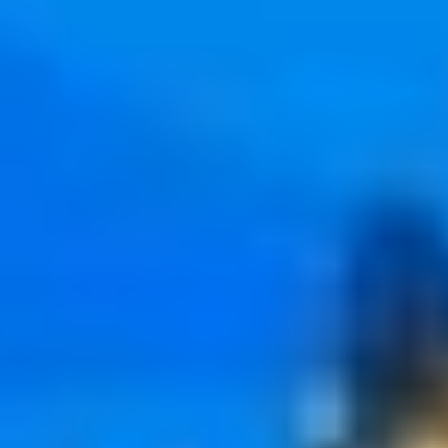
Лучшие бонусы
Смотреть всё
Реклама 18+ / ООО «ПАРИ»
Бонус для новых игроков — до 25000 рублей.
Реклама 18+ / ООО «ПАРИ»
Erid: 2VtzqwBJZPn
Смотреть обзор бонуса Промокод PARI на сумму до 25 000
рублей за регистрацию и депозит
Промокоды
Условия