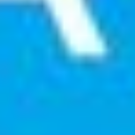
Легальной трансляции на территории РФ не запланировано.
Кто выиграет АПЛ?
Даже занимая третье место в таблице, “Сити” остается
фаворитом №1 у букмекеров. Прямо сейчас поставить на
чемпионство “горожан” в Англии в PARI можно по
коэффициенту 2.15. Ставки на триумф “Арсенала”
принимаются по котировке 3.45, а на “Ливерпуль” - 3.35.
Erid: 2VtzqukHk1d
Призовой квиз от БЕТСИТИ
Проверьте знания об истории Лиги чемпионов и заберите
подарок
* Бонус зачисляется в виде фрибета на сумму до 1500 рублей.
Фрибет – бонусные средства, зачисляемые Участнику Акции
на бонусный счёт, по факту выполнения условий.
Информация об организаторе основанных на риске игр, пари,