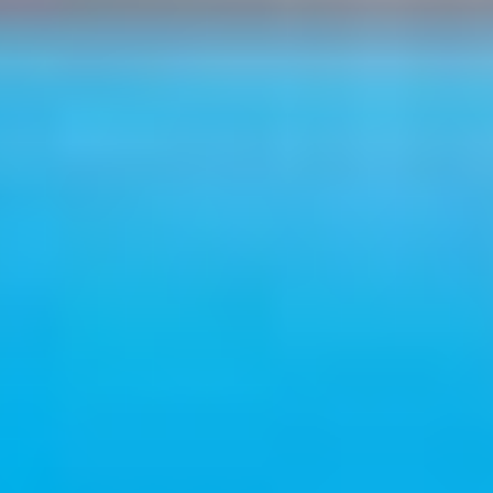
Удастся ли чемпиону избежать еще одной домашней осечки?
Составы команд
Соперник у “Сити” очень непрост!
Коэффициенты букмекеров
Вопросы и ответы
Команда 1
Время начала
03.04.2023, Ср
«Манчестер Сити»
22:15 МСК
П1 - 1.27
Х - 6.30
Турнир:
английская Премьер-лига, 31-й тур
Стадион:
“Этихад” ("Сити оф Манчестер") (Манчестер,
Англия)
Главный судья:
Даррен Ингланд