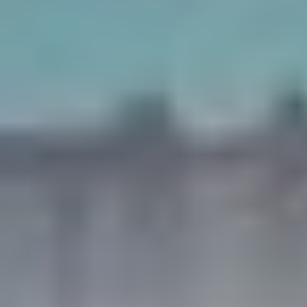
Промышленность
Технологии
Экология
8 августа 2026
08:28 /
Новости
Фестиваль северной культуры «Имандра» пройдет 22–23
августа в Мончегорске
19:09 /
Новости
Букмекер БЕТ-М обновил приветственную акцию
ТОП лучших легальных букмекерских контор России в 2026
году
Букмекеры
Лучшие букмекерские конторы для ставок на спорт в 2026
году
Букмекеры
Лучшие приложения БК для ставок на спорт
Букмекеры
Лучшие букмекерские конторы с минимальным депозитом в