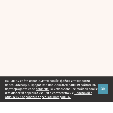
На нашем сайте используются cookie-файлы и технологии
персонализации. Продолжая пользоваться данным сайтом, вы
ОК
подтверждаете свое
согласие
на использование файлов cookie
и технологий персонализации в соответствии с
Политикой в
отношении обработки персональных данных.