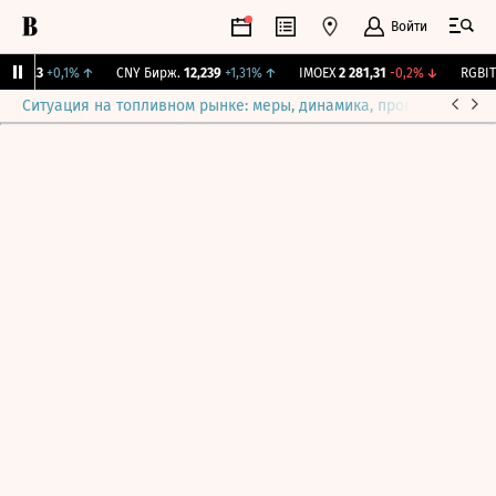
Войти
115,3
+0,1%
↑
CNY Бирж.
12,239
+1,31%
↑
IMOEX
2 281,31
-0,2%
↓
RGBITR
Ситуация на топливном рынке: меры, динамика, прогнозы
Выб