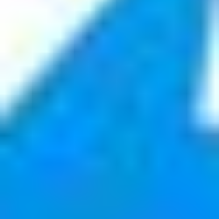
0 дней 7 часов
Смотреть обзор бонуса Удачный старт от БК Марафон: фрибет
до 100 000 рублей за регистрацию и ставки
Фрибеты за
депозит
Условия
до 100 000 ₽
Удачный старт от БК Марафон: фрибет до 100 000 рублей за
регистрацию и ставки
Получить бонус
Подробнее
147 дней 7 часов
Смотреть всё
Полное содержание