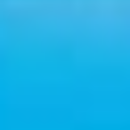
до 200%
Бонус-штурм от БК Марафон: прибавка до 200% за победные
экспрессы
Получить бонус
Подробнее
328 дней 7 часов
Смотреть обзор бонуса Промокод БК Марафон: 30 000 рублей
за регистрацию и депозит
Промокоды
Условия