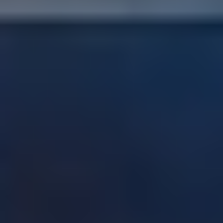
5
/5
Обзор
На сайт
5
/5
Обзор
На сайт
5
/5
Обзор
На сайт
Смотреть полный список
Топ букмекерских контор на iOS
5
/5
Обзор
На сайт
5
/5
Обзор
На сайт
5
/5
Обзор
На сайт
Смотреть полный список
Лучшие букмекерские конторы
5
/5
Обзор
На сайт
5
/5
Обзор
На сайт