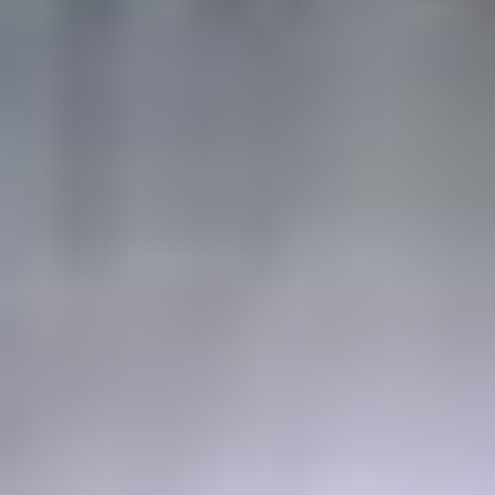
2026 году
Букмекеры
Лучшие букмекерские конторы для ставок на киберспорт в
2026 году
Букмекеры
Главная
Новости
Бонусы
Прогнозы
Букмекеры
Аналитика
База знаний
ЧМ-2026
Главная
Бонусы
Промокод БК Марафон: 25 000 рублей за
регистрацию и депозит
БК Марафон
Промокоды
Промокод Марафон
Бонус истек
Промокод БК