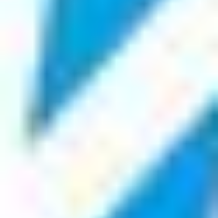
до 30 000 ₽
Марафон экспрессов от БК Марафон: фрибеты до 30 000
рублей за победные ставки
Получить бонус
Подробнее
0 дней 7 часов
Смотреть обзор бонуса БК Марафон: фрибеты до 50 000
рублей за ставки в разделе Игры 24/7
Фрибеты за депозит
Условия
до 50 000 ₽
БК Марафон: фрибеты до 50 000 рублей за ставки в разделе
Игры 24/7
Получить бонус
Подробнее