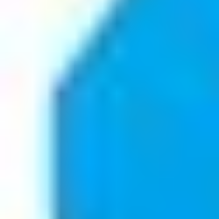
Ставил только в лайве, коэффициенты держал в районе 1.70-
2.00. За несколько дней справился. Бонус перешел на
основной счет, вывел без проблем.
Условия жесткие, но честные. Лучше не торопиться, не
гнаться за высокими кэфами и строго соблюдать правила.
Тогда бонус действительно можно превратить в реальные
деньги.
Какие могут быть сложности при
получении и использовании бонуса от
БК Марафон
Игрок может столкнуться с такими трудностями:
Ошибки при заполнении регистрационной формы.
Ставка не соответствует условиям бонуса.