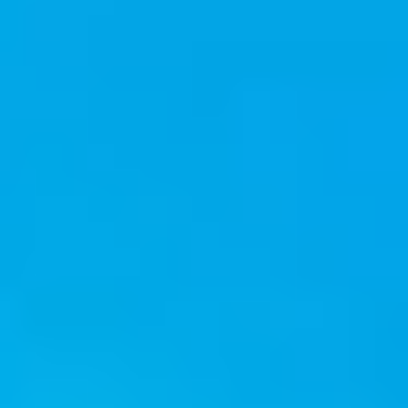
фрибеты до 30 000 рублей за победные ординары
Фрибеты за
депозит
Условия
до 30 000 ₽
Марафон побед от БК Марафон: фрибеты до 30 000 рублей за
победные ординары
Получить бонус
Подробнее
0 дней 7 часов
Смотреть обзор бонуса Турнир новичков от БК Марафон:
фрибеты до 20 000 рублей для новых пользователей
Фрибеты
за депозит
Условия