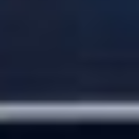
5
/5
Обзор
На сайт
Смотреть полный список
Легальные букмекеры России
5
/5
Обзор
На сайт
5
/5
Обзор
На сайт
5
/5
Обзор
На сайт
Смотреть полный список
Топ букмекеров на Андроид
5
/5
Обзор
На сайт
5
/5
Обзор
На сайт
5
/5
Обзор
На сайт
Смотреть полный список
Смотреть всё