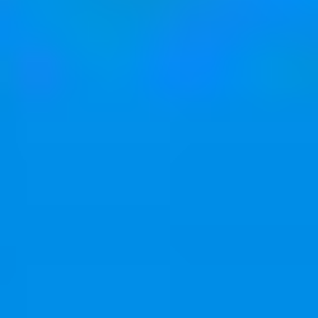
БК «Марафон» дает до 25 000 рублей новым пользователям за
первое пополнение. Достаточно зарегистрироваться с
Как получить бонус Марафон до 25 000 рублей
промокодом VED25 и внести от 500 рублей. Бонус сразу
Как отыграть бонус БК Марафон на 25 000 рублей
зачисляется на счет. Расскажем, как забрать деньги,
Как вывести средства после отыгрыша бонуса от БК
проставить бонус и вывести выигрыш.
Марафон
Правила и условия: лимиты и ограничения при
использовании бонуса на 25 000 рублей от Марафона
Как получить бонус Марафон до 25 000
Личный опыт эксперта при использовании бонуса на 25
000 рублей от БК Марафон
рублей
Какие могут быть сложности при получении и
использовании бонуса от БК Марафон
Преимущества и недостатки
Сравнение бонуса Марафон на 25 000 рублей с
Что требуется для получения бонуса:
бонусами других БК
Заключение
1.Зарегистрироваться на сайте БК.