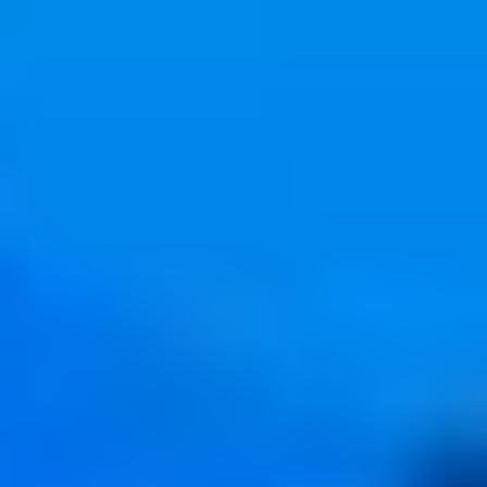
Минимальный
1.70
1.60
1
коэффициент
Срок
14 дней
5 дней
30
отыгрыша
Минимальный
100 ₽
1000 ₽
5
депозит
Активация
✅
✅
ПОЛУЧИТЬ
ПОЛУЧИТЬ
ПОЛ
Заключение
Бонус от БК «Марафон»
до 25 000 рублей — отличная